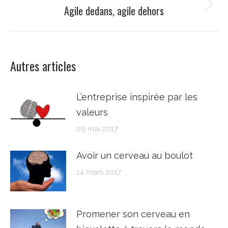
Agile dedans, agile dehors
Onglet
suivant
Autres articles
L’entreprise inspirée par les
valeurs
29 mai 2017
Avoir un cerveau au boulot
14 mars 2017
Promener son cerveau en