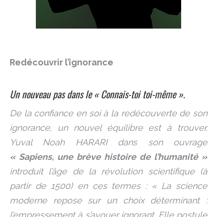
Redécouvrir l’ignorance
Un nouveau pas dans le « Connais-toi toi-même ».
De la confiance en soi à la redécouverte de son
ignorance, un nouvel équilibre est à trouver.
Yuval Noah HARARI dans son ouvrage
« Sapiens, une brève histoire de l’humanité »
introduit l’âge de la révolution scientifique (à
partir de 1500) en ces termes : « La science
moderne repose sur un choix déterminant :
l’empressement à s’avouer ignorant. Elle postule