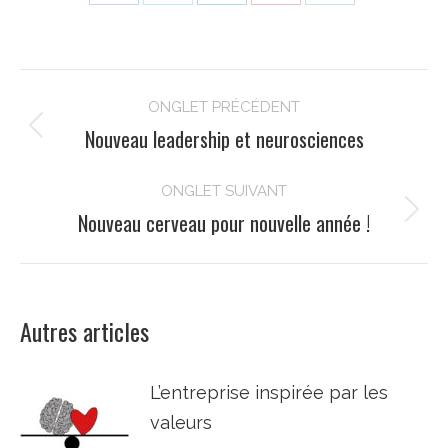
Share
Share
Share
Share
Share
on
on
on
on
on
Facebook
Twitter
LinkedIn
Pinterest
WhatsApp
Navigation
ONGLET PRÉCÉDENT
de
Nouveau leadership et neurosciences
Onglet
commentaire
précédent
ONGLET SUIVANT
Nouveau cerveau pour nouvelle année !
Onglet
suivant
Autres articles
L’entreprise inspirée par les
valeurs