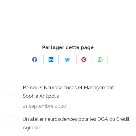
Partager cette page
Share
Share
Share
Share
Share
on
on
on
on
on
Facebook
LinkedIn
Twitter
Pinterest
WhatsApp
Parcours Neurosciences et Management –
Sophia Antipolis
21 septembre 2020
Un atelier neurosciences pour les DGA du Crédit
Agricole