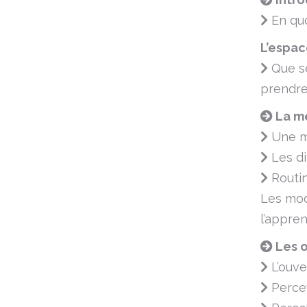
En quo
L’espac
Que se
prendre
La m
Une mo
Les di
Routin
Les mod
l’appren
Les o
L’ouve
Percev