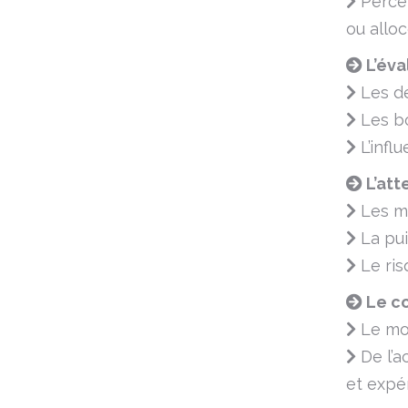
Percev
ou allo
L’éva
Les de
Les bo
L’infl
L’att
Les mé
La pui
Le ris
Le co
Le mou
De l’a
et expé