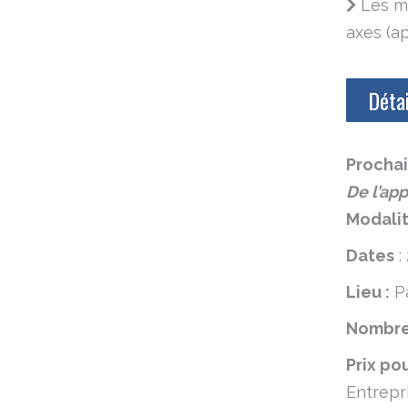
Les mo
axes (ap
Détai
Prochai
De l’app
Modalit
Dates
:
Lieu :
Pa
Nombre 
Prix po
Entrepri