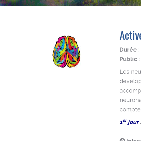
Activ
Durée
:
Public
:
Les neu
dévelop
accompag
neurona
compte 
er
1
jour
Intro