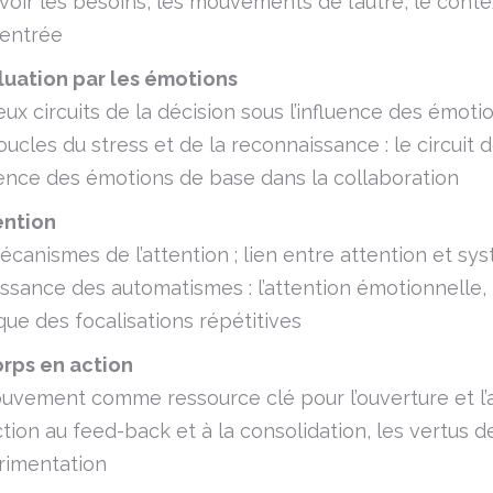
oir les besoins, les mouvements de l’autre, le conte
centrée
luation par les émotions
ux circuits de la décision sous l’influence des émoti
ucles du stress et de la reconnaissance : le circuit d
uence des émotions de base dans la collaboration
ention
canismes de l’attention ; lien entre attention et 
ssance des automatismes : l’attention émotionnelle, 
que des focalisations répétitives
rps en action
vement comme ressource clé pour l’ouverture et l’
ction au feed-back et à la consolidation, les vertus de
rimentation