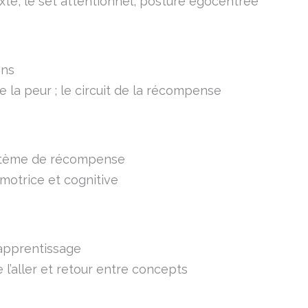
xte, le set attentionnel, posture égocentrée
ons
e la peur ; le circuit de la récompense
système de récompense
motrice et cognitive
apprentissage
 l’aller et retour entre concepts