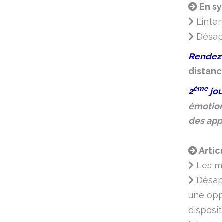
En sy
L’inte
Désapp
Rendez-
distan
ème
2
jou
émotion
des app
Artic
Les mo
Désapp
une opp
disposit