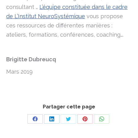
consultant …
L’équipe constituée dans le cadre
de L’Institut NeuroSystémique
vous propose
ces ressources de différentes manières :
ateliers, formations, conférences, coaching….
Brigitte Dubreucq
Mars 2019
Partager cette page
Share
Share
Share
Share
Share
on
on
on
on
on