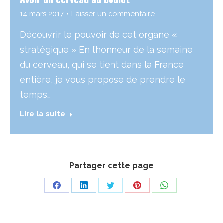
14 mars 2017
Laisser un commentaire
Découvrir le pouvoir de cet organe «
stratégique » En l’honneur de la semaine
du cerveau, qui se tient dans la France
entière, je vous propose de prendre le
temps…
Lire la suite
Partager cette page
Share
Share
Share
Share
Share
on
on
on
on
on
Facebook
LinkedIn
Twitter
Pinterest
WhatsApp