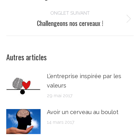
commentaire
précédent
ONGLET SUIVANT
Challengeons nos cerveaux !
Onglet
suivant
Autres articles
L’entreprise inspirée par les
valeurs
29 mai 2017
Avoir un cerveau au boulot
14 mars 2017