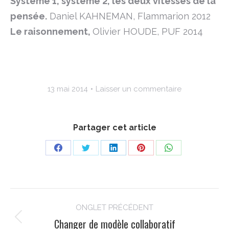
Système 1, système
2, les deux vitesses de la
pensée.
Daniel KAHNEMAN, Flammarion 2012
Le raisonnement,
Olivier HOUDE, PUF 2014
13 mai 2014
Laisser un commentaire
Partager cet article
Share
Share
Share
Share
Share
on
on
on
on
on
Facebook
Twitter
LinkedIn
Pinterest
WhatsApp
Navigation
ONGLET PRÉCÉDENT
de
Changer de modèle collaboratif
Onglet