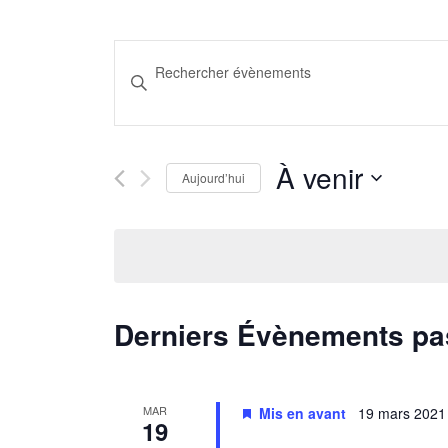
Recherche
Saisir
et
mot-
clé.
navigation
Rechercher
À venir
de
Aujourd’hui
Évènements
Sélectionnez
par
vues
une
mot-
Évènements
date.
clé.
Derniers Évènements p
MAR
Mis en avant
19 mars 2021
19