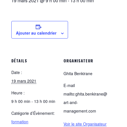
19 mars 2021 @ 9 h 00 min
-
13 h 00 min
Ajouter au calendrier
DÉTAILS
ORGANISATEUR
Date :
Ghita Benkirane
19 mars 2021
E-mail
Heure :
mailto:ghita.benkirane@
9 h 00 min - 13 h 00 min
art-and-
management.com
Catégorie d’Évènement:
formation
Voir le site Organisateur