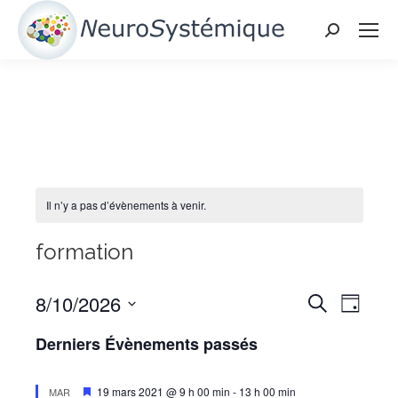
Search:
Il n’y a pas d’évènements à venir.
formation
Recherc
Naviga
8/10/2026
Recherche
Jour
de
Sélectionnez
et
Derniers Évènements passés
une
vues
navigati
date.
Évène
Mis
19 mars 2021 @ 9 h 00 min
-
13 h 00 min
MAR