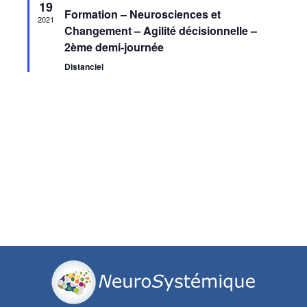
19
en
de
Formation – Neurosciences et
avant
2021
Changement – Agilité décisionnelle –
vues
2ème demi-journée
Distanciel
Évèneme