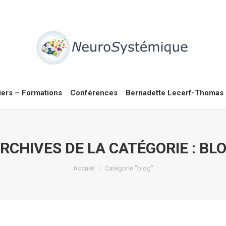
iers – Formations
Conférences
Bernadette Lecerf-Thomas
RCHIVES DE LA CATÉGORIE :
BL
Vous êtes ici :
Accueil
Catégorie "blog"